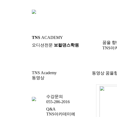
TNS
ACADEMY
꿈을 향
오디션전문
보컬댄스학원
TNS아
TNS Academy
동영상
꿈을향
동영상
동영상
수강문의
055-286-2016
Q&A
TNS아카데미에