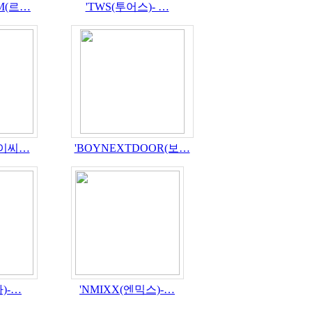
IM(르…
'TWS(투어스)- …
테이씨…
'BOYNEXTDOOR(보…
파)-…
'NMIXX(엔믹스)-…