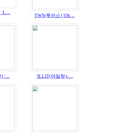
 'L…
TWS(투어스) 'Oh…
) '…
'ILLIT(아일릿)-…