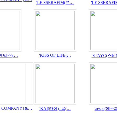
'LE SSERAFIM(르…
'LE SSERAF
'KISS OF LIFE(…
(엔믹스)-…
'STAYC(스
L COMPANY] &…
'KAI(카이)- 음(…
'aespa(에스