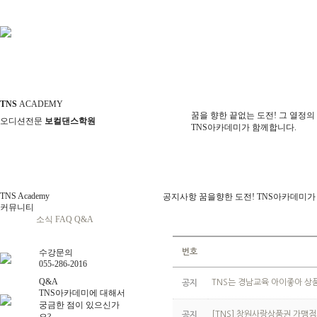
TNS
ACADEMY
꿈을 향한 끝없는 도전! 그 열정의
오디션전문
보컬댄스학원
TNS아카데미가 함께합니다.
TNS Academy
공지사항
꿈을향한 도전! TNS아카데미가
커뮤니티
공지사항
소식
FAQ
Q&A
수강문의
번호
055-286-2016
Q&A
TNS는 경남교육 아이좋아 상
공지
TNS아카데미에 대해서
궁금한 점이 있으신가
[TNS] 창원사랑상품권 가맹점
공지