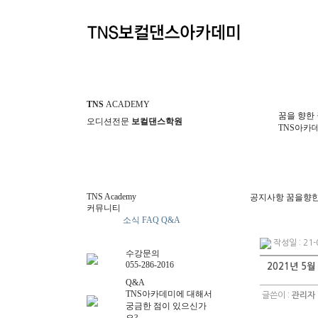
TNS
ACADEMY
꿈을 향한 
오디션전문
보컬댄스학원
TNS아카
TNS Academy
공지사항
꿈을향한
커뮤니티
공지사항
소식
FAQ
Q&A
작성일 : 21-0
수강문의
055-286-2016
2021년 5월
Q&A
TNS아카데미에 대해서
글쓴이 :
관리자
궁금한 점이 있으신가