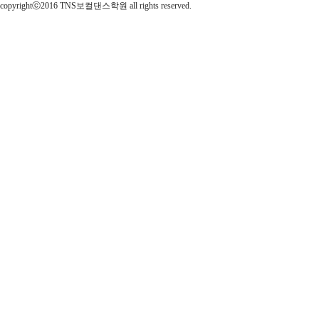
copyrightⓒ2016 TNS보컬댄스학원 all rights reserved.