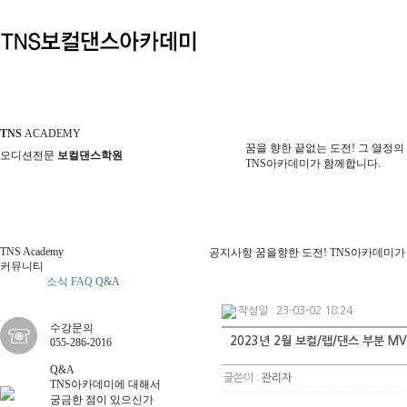
TNS
ACADEMY
꿈을 향한 끝없는 도전! 그 열정의
오디션전문
보컬댄스학원
TNS아카데미가 함께합니다.
TNS Academy
공지사항
꿈을향한 도전! TNS아카데미가
커뮤니티
공지사항
소식
FAQ
Q&A
작성일 : 23-03-02 18:24
수강문의
2023년 2월 보컬/랩/댄스 부분 MV
055-286-2016
Q&A
글쓴이 :
관리자
TNS아카데미에 대해서
궁금한 점이 있으신가