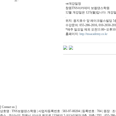
요?
📣개강일정
창원TNS아카데미 보컬댄스학원
12월 개강일은 12/5(월)입니다. 개
.
위치: 용지호수 앞 레이크펄스빌딩 5
수강문의: 055-286-2016, 010-2650-20
*매주 일요일 제외 오전11:00~오후10:
홈페이지:
http://tnsacademy.co.kr
[ Contact us ]
상호명 : TNS보컬댄스학원 | 사업자등록번호 : 583-97-00204 | 등록번호 : 704 | 원장 : 
주소 : 경상남도 창원시 성산구 용지로 133번길 5 키다리빌딩 8층, 10층 | TEL : 055-286-