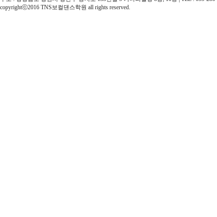
copyrightⓒ2016 TNS보컬댄스학원 all rights reserved.