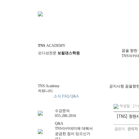
TNS
ACADEMY
꿈을 향한 
오디션전문
보컬댄스학원
TNS아카
TNS Academy
공지사항
꿈을향한
커뮤니티
공지사항
소식
FAQ
Q&A
작성일 : 21-0
수강문의
055-286-2016
[TNS] 창
Q&A
TNS아카데미에 대해서
글쓴이 :
관리자
궁금한 점이 있으신가