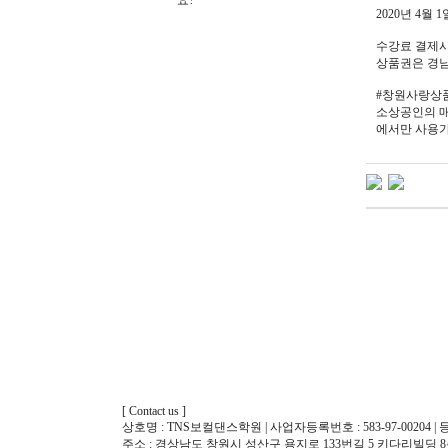
요?
2020년 4
수강료 결제시
상품권은 경남
#창원사랑상품
소상공인의 매
에서만 사용
[ Contact us ]
상호명 : TNS보컬댄스학원 | 사업자등록번호 : 583-97-00204 | 등
주소 : 경상남도 창원시 성산구 용지로 133번길 5 키다리빌딩 8층, 10층 