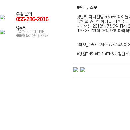
♥빅 뉴 스♥
수강문의
첫번째 미니앨범 #Alive 타이틀
055-286-2016
#7인조 #신인 아이돌 #TARGET
다가오는 2018년 7월9일 PM12
Q&A
'TARGET'만의 화려하고 파
TNS아카데미에 대해서
궁금한 점이 있으신가요?
#타겟_#슬찬#제스#바운#지아
#창원TNS #TNS #TNS보컬