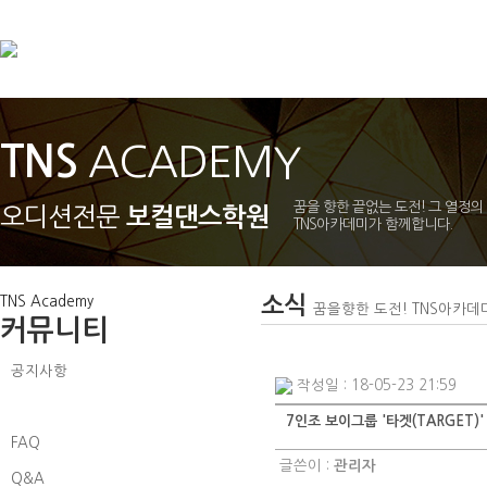
TNS
ACADEMY
꿈을 향한 끝없는 도전! 그 열정의
오디션전문
보컬댄스학원
TNS아카데미가 함께합니다.
소식
TNS Academy
꿈을향한 도전! TNS아카데
커뮤니티
공지사항
작성일 : 18-05-23 21:59
소식
7인조 보이그룹 '타겟(TARGET)'
FAQ
글쓴이 :
관리자
Q&A